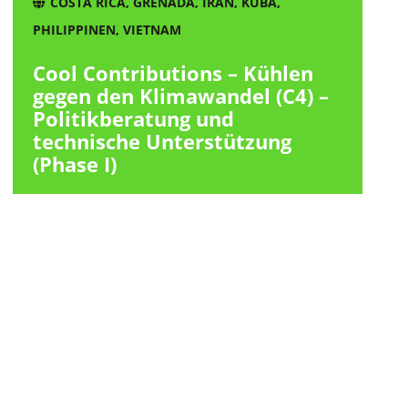
COSTA RICA
,
GRENADA
,
IRAN
,
KUBA
,
PHILIPPINEN
,
VIETNAM
Cool Contributions – Kühlen
gegen den Klimawandel (C4) –
Politikberatung und
technische Unterstützung
(Phase I)