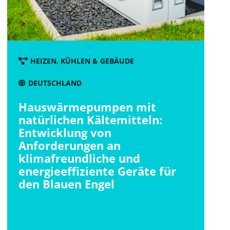
HEIZEN, KÜHLEN & GEBÄUDE
DEUTSCHLAND
Hauswärmepumpen mit
natürlichen Kältemitteln:
Entwicklung von
Anforderungen an
klimafreundliche und
energieeffiziente Geräte für
den Blauen Engel