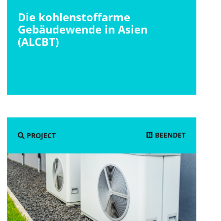
Die kohlenstoffarme
Gebäudewende in Asien
(ALCBT)
BEENDET
PROJECT