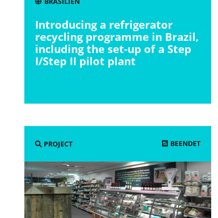
BRASILIEN
Introducing a refrigerator
recycling programme in Brazil,
including the set-up of a Step
I/Step II pilot plant
BEENDET
PROJECT