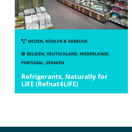
HEIZEN, KÜHLEN & GEBÄUDE
BELGIEN
,
DEUTSCHLAND
,
NIEDERLANDE
,
PORTUGAL
,
SPANIEN
Refrigerants, Naturally for
LIFE (Refnat4LIFE)