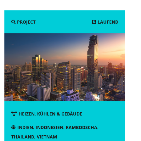
LAUFEND
PROJECT
HEIZEN, KÜHLEN & GEBÄUDE
INDIEN
,
INDONESIEN
,
KAMBODSCHA
,
THAILAND
,
VIETNAM