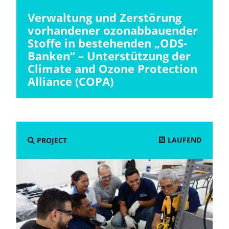
Verwaltung und Zerstörung
vorhandener ozonabbauender
Stoffe in bestehenden „ODS-
Banken“ – Unterstützung der
Climate and Ozone Protection
Alliance (COPA)
LAUFEND
PROJECT