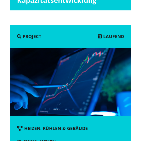
Kapazitätsentwicklung
LAUFEND
PROJECT
HEIZEN, KÜHLEN & GEBÄUDE