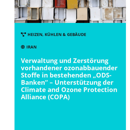
HEIZEN, KÜHLEN & GEBÄUDE
IRAN
Verwaltung und Zerstörung
vorhandener ozonabbauender
Stoffe in bestehenden „ODS-
Banken“ – Unterstützung der
Climate and Ozone Protection
Alliance (COPA)