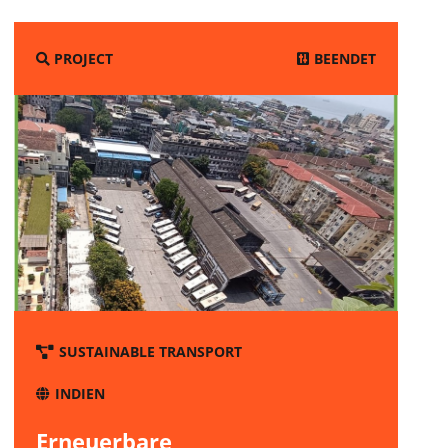
BEENDET
PROJECT
SUSTAINABLE TRANSPORT
S
RESSOURCEN
INDIEN
LÄRUNG
Erneuerbare