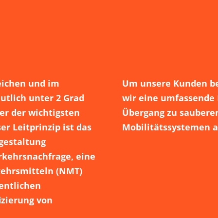
eichen und im
Um unsere Kunden bei
utlich unter 2 Grad
wir eine umfassende 
ner der wichtigsten
Übergang zu sauberen
er Leitprinzip ist das
Mobilitätssystemen a
gestaltung
rkehrsnachfrage, eine
kehrsmitteln (NMT)
entlichen
izierung von