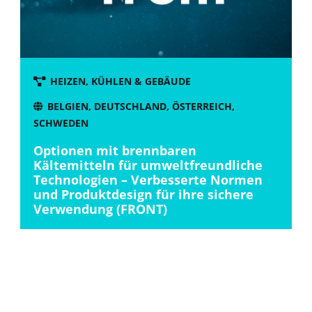
HEIZEN, KÜHLEN & GEBÄUDE
BELGIEN
,
DEUTSCHLAND
,
ÖSTERREICH
,
SCHWEDEN
Optionen mit brennbaren
Kältemitteln für umweltfreundliche
Technologien – Verbesserte Normen
und Produktdesign für ihre sichere
Verwendung (FRONT)