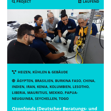
LAUFEND
PROJECT
HEIZEN, KÜHLEN & GEBÄUDE
ÄGYPTEN
,
BRASILIEN
,
BURKINA FASO
,
CHINA
,
INDIEN
,
IRAN
,
KENIA
,
KOLUMBIEN
,
LESOTHO
,
LIBERIA
,
MAURITIUS
,
MEXIKO
,
PAPUA-
NEUGUINEA
,
SEYCHELLEN
,
TOGO
Ozonfonds (Deutscher Beratungs- und