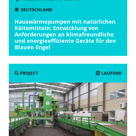
DEUTSCHLAND
Hauswärmepumpen mit natürlichen
Kältemitteln: Entwicklung von
Anforderungen an klimafreundliche
und energieeffiziente Geräte für den
Blauen Engel
LAUFEND
PROJECT