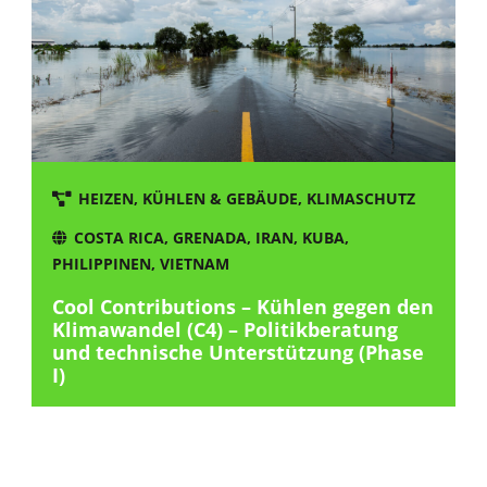
HEIZEN, KÜHLEN & GEBÄUDE
,
KLIMASCHUTZ
COSTA RICA
,
GRENADA
,
IRAN
,
KUBA
,
PHILIPPINEN
,
VIETNAM
Cool Contributions – Kühlen gegen den
Klimawandel (C4) – Politikberatung
und technische Unterstützung (Phase
I)