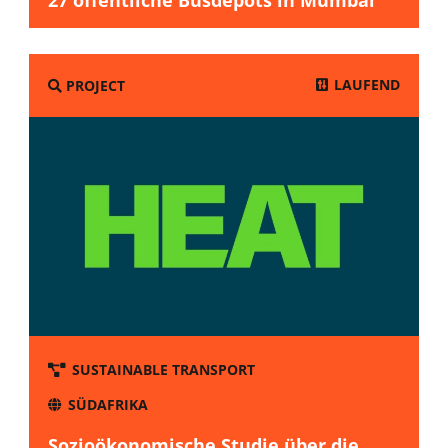
LAUFEND
PROJECT
SUSTAINABLE TRANSPORT
SÜDAFRIKA
Sozioökonomische Studie über die