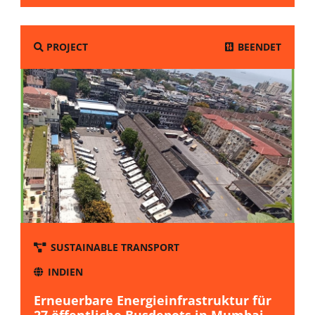
BEENDET
PROJECT
SUSTAINABLE TRANSPORT
INDIEN
Erneuerbare Energieinfrastruktur für
27 öffentliche Busdepots in Mumbai