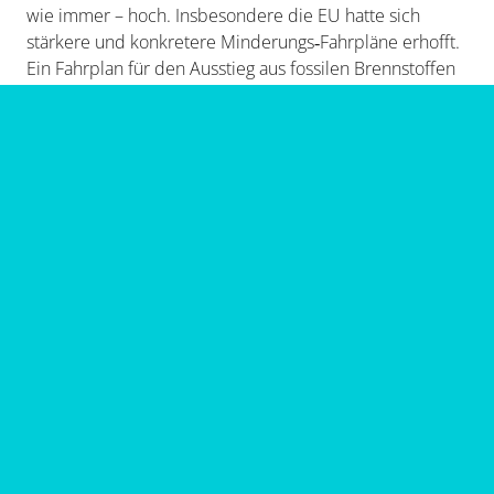
wie immer – hoch. Insbesondere die EU hatte sich
stärkere und konkretere Minderungs‑Fahrpläne erhofft.
Ein Fahrplan für den Ausstieg aus fossilen Brennstoffen
– in der ersten Woche von Präsident Lula erneut
eingebracht – sowie ein Fahrplan zur Beendigung der
Entwaldung fanden keinen Konsens. Die Verhandlungen
spielten sich in einem schwierigen politischen Umfeld
ab, in dem die USA als zentraler Akteur abwesend
waren und einige Vertragsparteien sogar gegen die
bloße Bezugnahme auf frühere Beschlüsse zum Ausstieg
aus fossilen Brennstoffen opponierten. Gleichwohl stellt
das Belém‑Paket einen Schritt nach vorn dar. Die
Mutirão‑Entscheidung bekräftigte die Notwendigkeit, 1,5
°C „in Reichweite“ zu halten, und verwies auf die beste
verfügbare Wissenschaft. Bei Finanzierung und
Anpassung nahmen die Vertragsparteien die Baku–
Belém‑Roadmap zur Skalierung der
Klimafinanzierungsströme auf mindestens 1,3 Billionen
USD pro Jahr bis 2035 zur Kenntnis und einigten sich