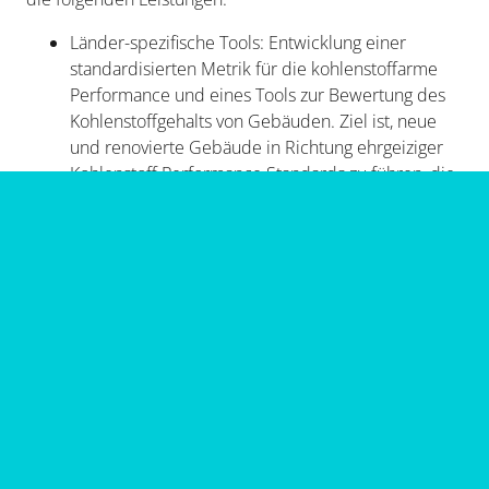
Länder-spezifische Tools: Entwicklung einer
standardisierten Metrik für die kohlenstoffarme
Performance und eines Tools zur Bewertung des
Kohlenstoffgehalts von Gebäuden. Ziel ist, neue
und renovierte Gebäude in Richtung ehrgeiziger
Kohlenstoff Performance Standards zu führen, die
mit nationalen Vorschriften und
Klimaverpflichtungen verknüpft sind.
Politische Empfehlungen: Formulierung von
Szenarien zur Erreichung von Netto-Null-
Kohlenstoff im Gebäudesektor bis 2050 durch
Politikanalyse, Einbeziehung von
Interessengruppen und Szenariomodellierung in
Zusammenarbeit mit Regierungen und anderen
Interessengruppen.
Kompetenzaufbau: Schulungen für
Regierungsbeamte und Branchenexperten zu